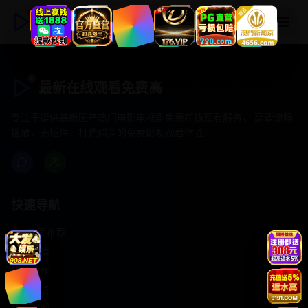
最新在线观看免费高
最新在线观看免费高
专注于提供最新国产热门电影电视剧免费在线观看服务， 高清流畅
播放，无插件，打造纯净的免费影视观看体验！
快速导航
首页推荐
精选剧情
热门动作
浪漫爱情